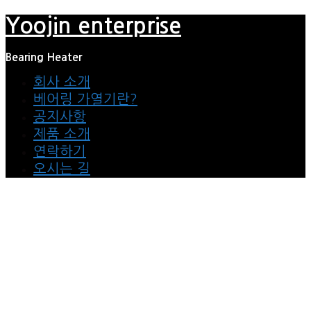
Yoojin enterprise
Skip
to
content
Bearing Heater
회사 소개
베어링 가열기란?
공지사항
제품 소개
연락하기
오시는 길
Yoojin enterprise
the professional bearing heater
The best The renovated